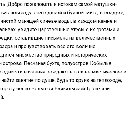
ать. Добро пожаловать к истокам самой матушки-
ас повсюду: она в дикой и буйной тайге, в воздухе,
 чистой манящей синеве воды, в каждом камне и
аливах, увидите царственные утесы с их гротами и
предки, оставившие письмена на величественных
озера и прочувствовать все его величие.
ходится множество природных и исторических
 острова, Песчаная бухта, полуостров Кобылья
е одни эти названия рождают в голове мистические и
айти занятие по душе, будь то круиз на теплоходе,
я прогулка по Большой Байкальской Тропе или
й.