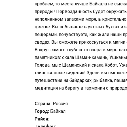
проблем, то места лучше Байкала не сыск
природы! Первозданность будет окружать в
наполненном запахами моря, в кристально
цветке. Вы побываете в уютных бухтах и з
пещерами, почувствуете, как жили наши 
сводах. Вы сможете прикоснуться к магии 
Вокруг самого глубокого озера в мире на
памятников: скала Шаман-камень, Ушканьи
Голова, мыс Шаманский и скала Хобот. Уж
таинственные видения! Здесь вы сможете н
путешествие на байдарках, рыбалка, пеша
медитация на берегу в гармонии с природо
Страна:
Россия
Город:
Байкал
Район:
Телефон: