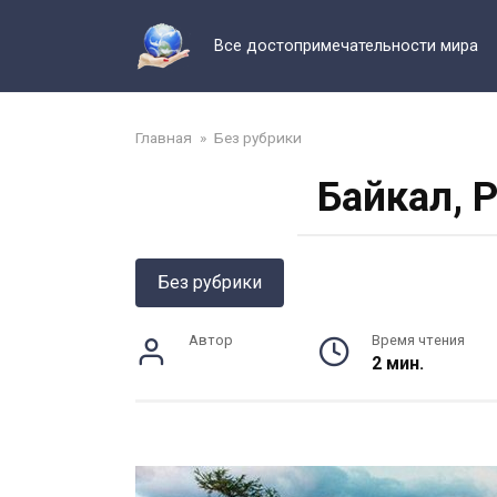
Перейти
к
Все достопримечательности мира
контенту
Главная
»
Без рубрики
Байкал, 
Без рубрики
Автор
Время чтения
2 мин.