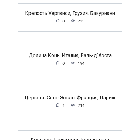
Крепость Хертвиси, Грузия, Бакуриани
0
225
Долина Конь, Италия, Валь-д`Аоста
0
194
Церковь Сент-Эсташ, Франция, Париж
1
214
Крепость Паламиди, Греция, п-ов