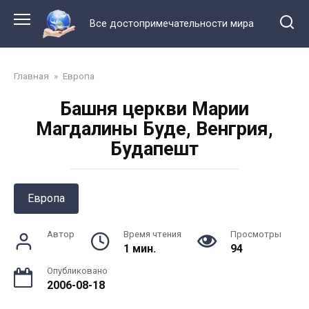
Перейти
к
Все достопримечательности мира
контенту
Главная
»
Европа
Башня церкви Марии
Магдалины Буде, Венгрия,
Будапешт
Европа
Автор
Время чтения
Просмотры
1 мин.
94
Опубликовано
2006-08-18