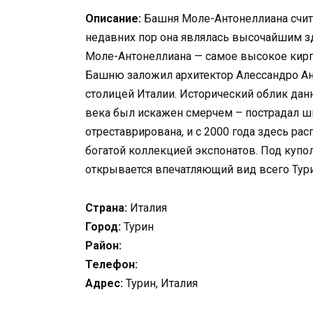
Описание:
Башня Моле-Антонеллиана счита
недавних пор она являлась высочайшим зд
Моле-Антонеллиана — самое высокое кирп
Башню заложил архитектор Алессандро Анто
столицей Италии. Исторический облик дан
века был искажен смерчем – пострадал ш
отреставрирована, и с 2000 года здесь р
богатой коллекцией экспонатов. Под купо
открывается впечатляющий вид всего Тури
Страна:
Италия
Город:
Турин
Район:
Телефон:
Адрес:
Турин, Италия