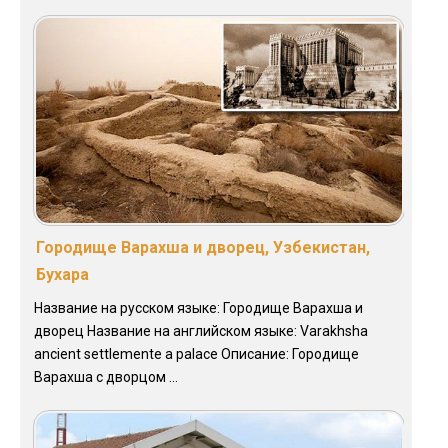
Городище Варахша и дворец, Узбекистан,
Бухара
Название на русском языке: Городище Варахша и
дворец Название на английском языке: Varakhsha
ancient settlemente а palace Описание: Городище
Варахша с дворцом ...