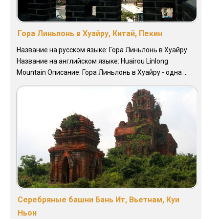
Гора Линьлонь в Хуайру, Китай, Пекин
Название на русском языке: Гора Линьлонь в Хуайру
Название на английском языке: Huairou Linlong
Mountain Описание: Гора Линьлонь в Хуайру - одна ...
Серебряные башни Бань Ит, Вьетнам, Куи
Ньон