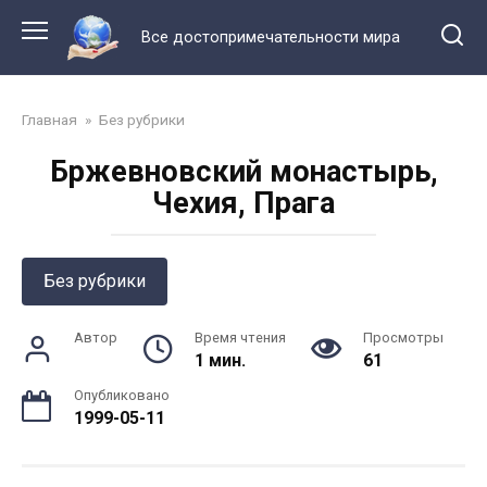
Перейти
к
Все достопримечательности мира
контенту
Главная
»
Без рубрики
Бржевновский монастырь,
Чехия, Прага
Без рубрики
Автор
Время чтения
Просмотры
1 мин.
61
Опубликовано
1999-05-11