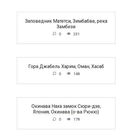
Заповедник Матетси, Зимбабве, река
Замбези
0
231
Гора Джабель Харим, Оман, Хасаб
0
148
Окинава Наха замок Сюри-дзе,
Япония, Окинава (о-ва Рюкю)
0
178