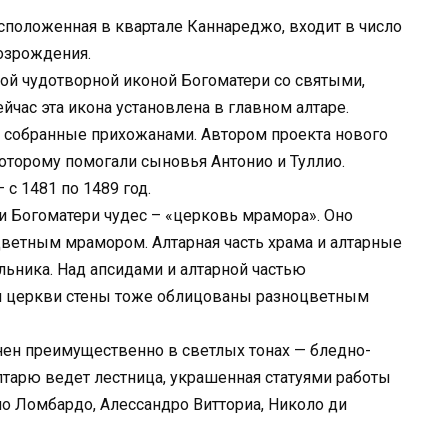
сположенная в квартале Каннареджо, входит в число
озрождения.
ой чудотворной иконой Богоматери со святыми,
ейчас эта икона установлена в главном алтаре.
, собранные прихожанами. Автором проекта нового
оторому помогали сыновья Антонио и Туллио.
с 1481 по 1489 год.
и Богоматери чудес – «церковь мрамора». Оно
оцветным мрамором. Алтарная часть храма и алтарные
ьника. Над апсидами и алтарной частью
ти церкви стены тоже облицованы разноцветным
ен преимущественно в светлых тонах — бледно-
лтарю ведет лестница, украшенная статуями работы
ио Ломбардо, Алессандро Витториа, Николо ди