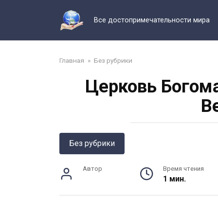
Перейти
к
Все достопримечательности мира
контенту
Главная
»
Без рубрики
Церковь Богома
В
Без рубрики
Автор
Время чтения
1 мин.