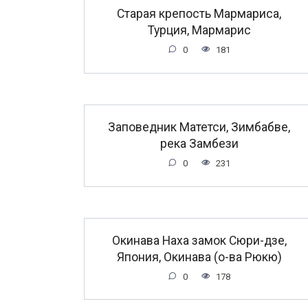
Старая крепость Мармариса,
Турция, Мармарис
0
181
Заповедник Матетси, Зимбабве,
река Замбези
0
231
Окинава Наха замок Сюри-дзе,
Япония, Окинава (о-ва Рюкю)
0
178