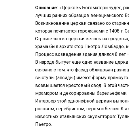
Описание:
«Церковь Богоматери чудес, ра
лучших ранних образцов венецианского В
Возникновение церкви связано со старинн
которая почитается горожанами с 1408 г. С
Строительство церкви велось на средства
храма был архитектор Пьетро Ломбардо, к
Процесс возведения здания длился 8 лет — 
В народе бытует еще одно название церкв
связано с тем, что фасад облицован разн
выступы (апсиды) имеют форму прямоугол
возвышается крестовый свод. В этой час
мрамором и декорированы барельефами.
Интерьер этой однонефной церкви выполн
розовом, серебристом, сером и белом. К а
известных итальянских скульпторов: Тулл
Пьетро.