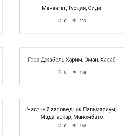
Манавгат, Турция, Сиде
0
239
Гора Джабель Харим, Оман, Хасаб
0
148
Частный заповедник Пальмариум,
Мадагаскар, Маномбато
0
166