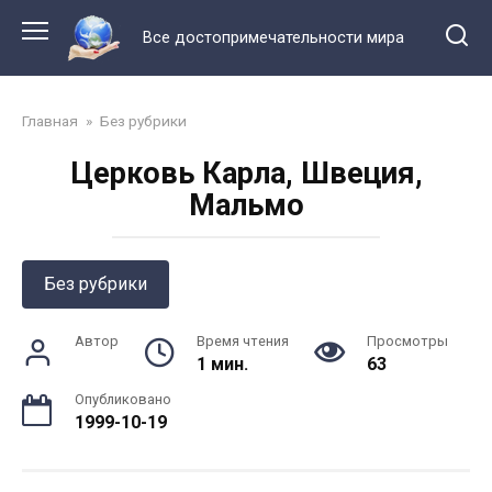
Перейти
к
Все достопримечательности мира
контенту
Главная
»
Без рубрики
Церковь Карла, Швеция,
Мальмо
Без рубрики
Автор
Время чтения
Просмотры
1 мин.
63
Опубликовано
1999-10-19