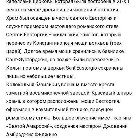
капеллами церковь, которая была построена в XI-XII
веках на месте древнейшей часовни V столетия.
Храм был освящен в честь святого Евсторгия и
служит примером настоящего романского стиля.
Святой Евсторгий – миланский епископ, который
перенес из Константинополя мощи волхвов (трех
царей). Долгое время мощи хранились в базилике
Сэнт-Эусторджио, но позже были перевезены в
Кельн, поэтому в церкви Sant’Eustorgio сохранены
лишь их небольшие частицы.
Колокольня базилики увенчана вместо креста
заметной восьмиконечной звездой. Красивый алтарь
храма, в котором расположены мощи Евсторгия,
оформлен в изумительной технике, присущей
романскому стилю. Большое значение имеет картина
«Святой Амвросий», созданная мастером Джованни
Амброджио Фиджино.