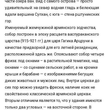
части озера Ван. Вид с самого острова — просто
удивительный: на север водная гладь и белеющая
вдали вершина Супхан, с юга — стена рштуникских
гор.
Именуемый жемчужиной армянского зодчества,
собор построен в эпоху расцвета васпураканского
царства (915-921 гг.) для царя Гагика Арцруни в
качестве придворной для его летней резиденции,
расположенной здесь же. Опоясывают собор четыре
фриза: под окнами – в растительной тематике, над
окнами — со сценами сельских работ, а на кромке
крыши и барабане — с изображениями бегущих
диких животных и мужских лиц. Внутри церкви до
сих пор можно увидеть фрески, наличие коих не
свойственно классической армянской церкви.
Вторым отличием является то, что у здания имеются
только два угловых — на восточной стороне. В