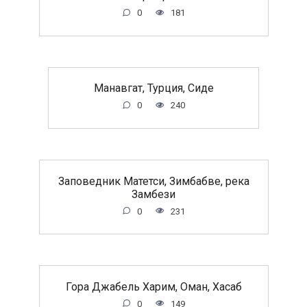
0
181
Манавгат, Турция, Сиде
0
240
Заповедник Матетси, Зимбабве, река
Замбези
0
231
Гора Джабель Харим, Оман, Хасаб
0
149