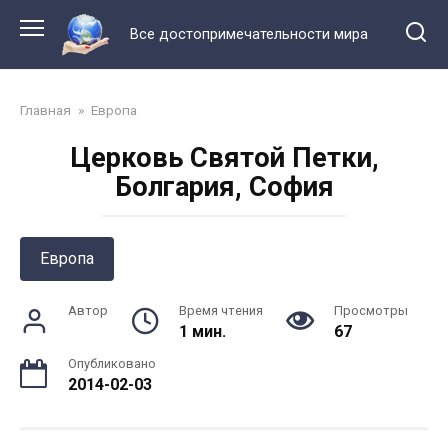
Перейти
к
Все достопримечательности мира
контенту
Главная
»
Европа
Церковь Святой Петки,
Болгария, София
Европа
Автор
Время чтения
Просмотры
1 мин.
67
Опубликовано
2014-02-03