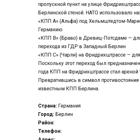
пропускной пункт на улице Фридрихштрасс
Берлинской стеной. НАТО использовало на
«КПП A» (Альфа) под Хельмштедтом-Марие
Германию
«КПП B» (Браво) в Древиц-Потсдаме — для
перехода из ГДР в Западный Берлин
«КПП C» (Чарли) на Фридрихштрассе — для
Поскольку этот переход был предназначен
года КПП на Фридрихштрассе стал ареной 
Превратившись в символ противостояния
известным КПП Берлина.
Страна:
Германия
Город:
Берлин
Район:
Телефон:
Адрес: