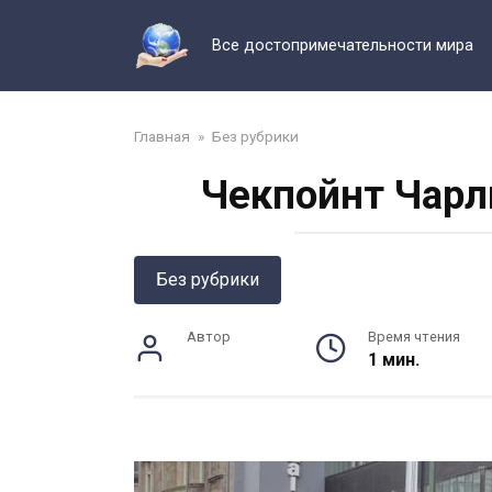
Перейти
к
Все достопримечательности мира
контенту
Главная
»
Без рубрики
Чекпойнт Чарл
Без рубрики
Автор
Время чтения
1 мин.