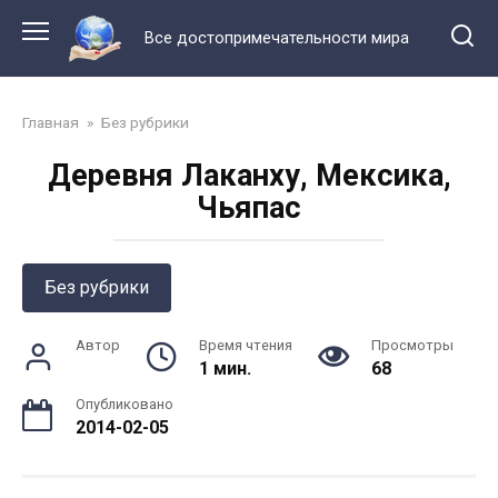
Перейти
к
Все достопримечательности мира
контенту
Главная
»
Без рубрики
Деревня Лаканху, Мексика,
Чьяпас
Без рубрики
Автор
Время чтения
Просмотры
1 мин.
68
Опубликовано
2014-02-05