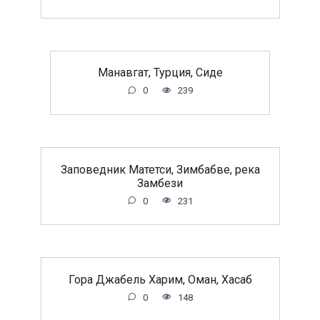
Манавгат, Турция, Сиде
0
239
Заповедник Матетси, Зимбабве, река
Замбези
0
231
Гора Джабель Харим, Оман, Хасаб
0
148