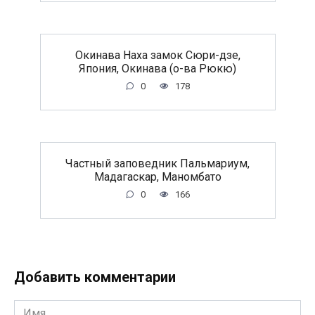
Окинава Наха замок Сюри-дзе,
Япония, Окинава (о-ва Рюкю)
0
178
Частный заповедник Пальмариум,
Мадагаскар, Маномбато
0
166
Добавить комментарии
Имя