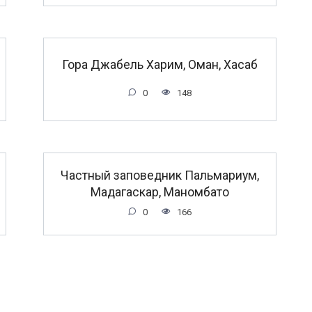
Гора Джабель Харим, Оман, Хасаб
0
148
Частный заповедник Пальмариум,
Мадагаскар, Маномбато
0
166