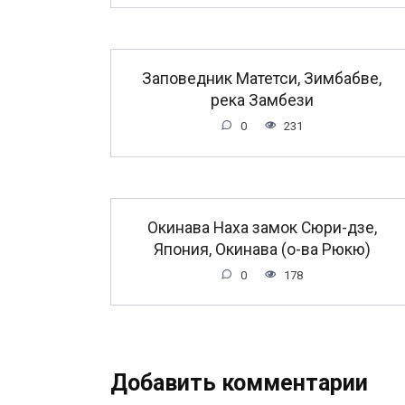
Заповедник Матетси, Зимбабве,
река Замбези
0
231
Окинава Наха замок Сюри-дзе,
Япония, Окинава (о-ва Рюкю)
0
178
Добавить комментарии