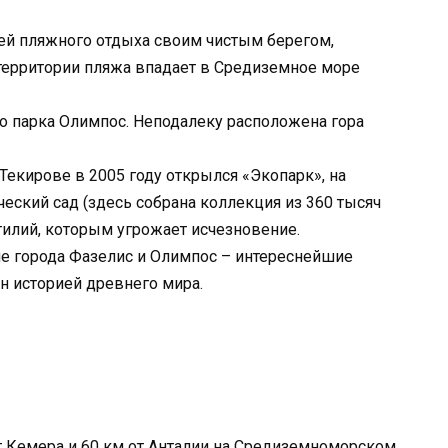
ей пляжного отдыха своим чистым берегом,
территории пляжа впадает в Средиземное море
о парка Олимпос. Неподалеку расположена гора
Текирове в 2005 году открылся «Экопарк», на
еский сад (здесь собрана коллекция из 360 тысяч
тилий, которым угрожает исчезновение.
ие города Фазелис и Олимпос – интереснейшие
ен историей древнего мира.
т Кемера и 60 км от Анталии на Средиземноморском