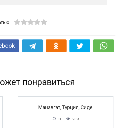
атью
ebook
ожет понравиться
Манавгат, Турция, Сиде
0
239