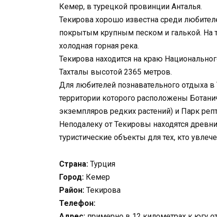
Кемер, в турецкой провинции Анталья.
Текирова хорошо известна среди любител
покрытым крупным песком и галькой. На 
холодная горная река.
Текирова находится на краю Национальног
Тахталы высотой 2365 метров.
Для любителей познавательного отдыха в 
территории которого расположены Ботанич
экземпляров редких растений) и Парк реп
Неподалеку от Текировы находятся древн
туристические объекты для тех, кто увлеч
Страна:
Турция
Город:
Кемер
Район:
Текирова
Телефон:
Адрес:
примерно в 12 километрах к югу о