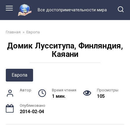
Перейти
к
Все достопримечательности мира
контенту
Главная
»
Европа
Домик Лусситупа, Финляндия,
Каяани
Европа
Автор
Время чтения
Просмотры
1 мин.
105
Опубликовано
2014-02-04