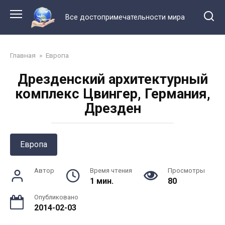
Перейти
к
Все достопримечательности мира
контенту
Главная
»
Европа
Дрезденский архитектурный
комплекс Цвингер, Германия,
Дрезден
Европа
Автор
Время чтения
Просмотры
1 мин.
80
Опубликовано
2014-02-03