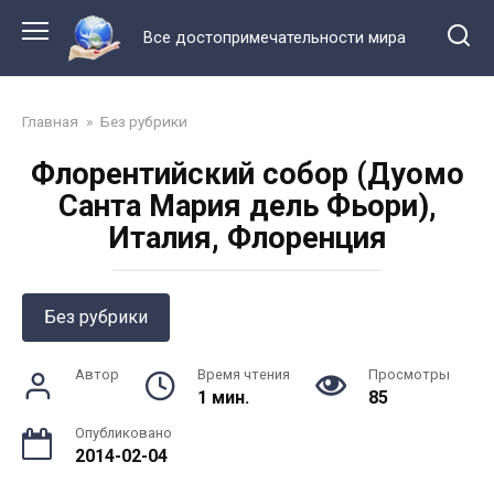
Перейти
к
Все достопримечательности мира
контенту
Главная
»
Без рубрики
Флорентийский собор (Дуомо
Санта Мария дель Фьори),
Италия, Флоренция
Без рубрики
Автор
Время чтения
Просмотры
1 мин.
85
Опубликовано
2014-02-04