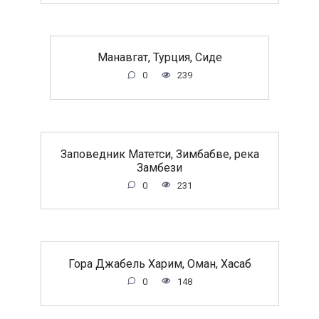
Манавгат, Турция, Сиде
0
239
Заповедник Матетси, Зимбабве, река
Замбези
0
231
Гора Джабель Харим, Оман, Хасаб
0
148