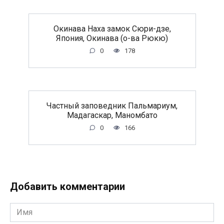
Окинава Наха замок Сюри-дзе,
Япония, Окинава (о-ва Рюкю)
0
178
Частный заповедник Пальмариум,
Мадагаскар, Маномбато
0
166
Добавить комментарии
Имя
*