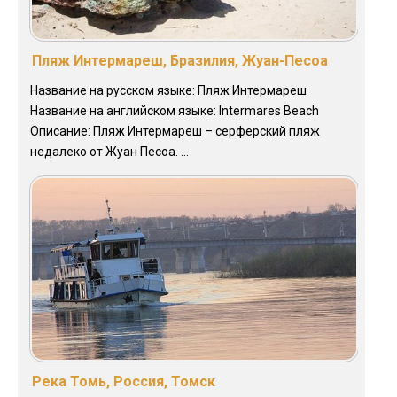
Пляж Интермареш, Бразилия, Жуан-Песоа
Название на русском языке: Пляж Интермареш
Название на английском языке: Intermares Beach
Описание: Пляж Интермареш – серферский пляж
недалеко от Жуан Песоа. ...
Река Томь, Россия, Томск