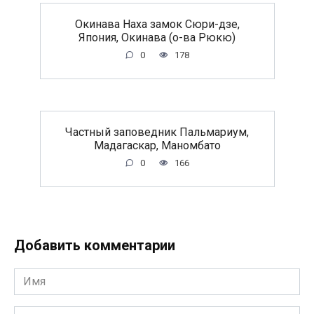
Окинава Наха замок Сюри-дзе,
Япония, Окинава (о-ва Рюкю)
0
178
Частный заповедник Пальмариум,
Мадагаскар, Маномбато
0
166
Добавить комментарии
Имя
*
Email