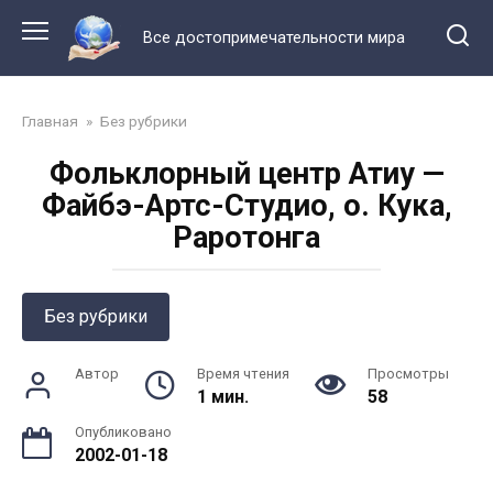
Перейти
к
Все достопримечательности мира
контенту
Главная
»
Без рубрики
Фольклорный центр Атиу —
Файбэ-Артс-Студио, о. Кука,
Раротонга
Без рубрики
Автор
Время чтения
Просмотры
1 мин.
58
Опубликовано
2002-01-18