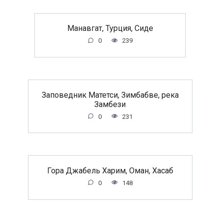
Манавгат, Турция, Сиде
0
239
Заповедник Матетси, Зимбабве, река
Замбези
0
231
Гора Джабель Харим, Оман, Хасаб
0
148