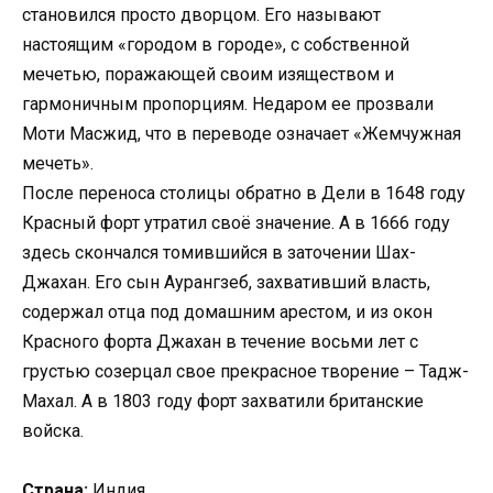
становился просто дворцом. Его называют
настоящим «городом в городе», с собственной
мечетью, поражающей своим изяществом и
гармоничным пропорциям. Недаром ее прозвали
Моти Масжид, что в переводе означает «Жемчужная
мечеть».
После переноса столицы обратно в Дели в 1648 году
Красный форт утратил своё значение. А в 1666 году
здесь скончался томившийся в заточении Шах-
Джахан. Его сын Аурангзеб, захвативший власть,
содержал отца под домашним арестом, и из окон
Красного форта Джахан в течение восьми лет с
грустью созерцал свое прекрасное творение – Тадж-
Махал. А в 1803 году форт захватили британские
войска.
Страна:
Индия