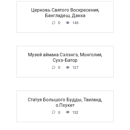
Церковь Святого Воскресения,
Бангладеш, Дакка
0
145
Музей аймака Сэлэнгэ, Монголия,
Сухэ-Батор
0
127
Статуя Большого Будды, Таиланд,
о.Пхукет
0
132