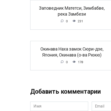
Заповедник Матетси, Зимбабве,
река Замбези
0
231
Окинава Наха замок Сюри-дзе,
Япония, Окинава (о-ва Рюкю)
0
178
Добавить комментарии
Имя
Email
*
*