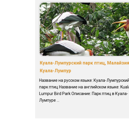
Куала-Лумпурский парк птиц, Малайзия
Куала-Лумпур
Название на русском языке: Куала-Лумпурски
парк птиц Название на английском языке: Kual
Lumpur Bird Park Описание: Парк птиц в Куала-
Лумпуре ...