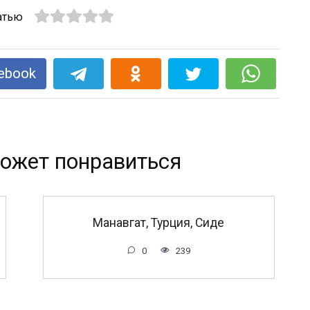
атью
ebook
ожет понравиться
Манавгат, Турция, Сиде
0
239