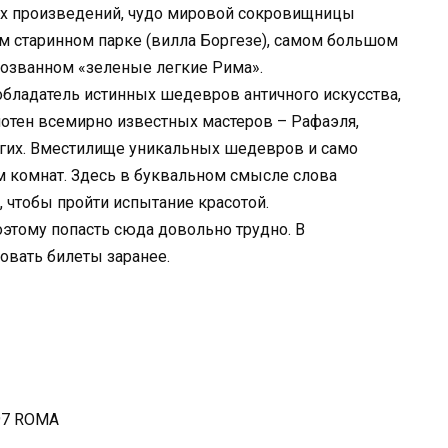
ых произведений, чудо мировой сокровищницы
ом старинном парке (вилла Боргезе), самом большом
 прозванном «зеленые легкие Рима».
обладатель истинных шедевров античного искусства,
отен всемирно известных мастеров – Рафаэля,
угих. Вместилище уникальных шедевров и само
 комнат. Здесь в буквальном смысле слова
, чтобы пройти испытание красотой.
оэтому попасть сюда довольно трудно. В
овать билеты заранее.
197 ROMA