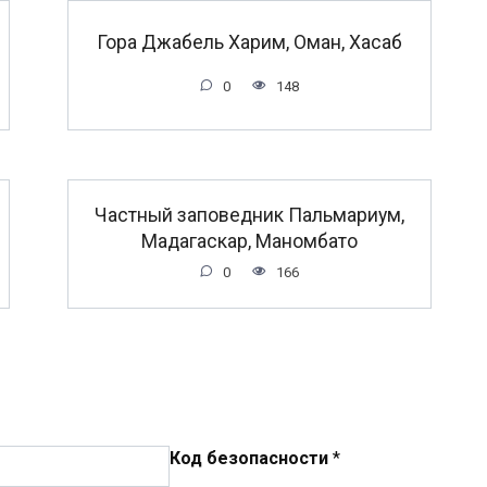
Гора Джабель Харим, Оман, Хасаб
0
148
Частный заповедник Пальмариум,
Мадагаскар, Маномбато
0
166
Код безопасности
*