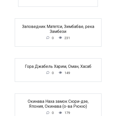
Заповедник Матетси, Зимбабве, река
Замбези
0
231
Гора Джабель Харим, Оман, Хасаб
0
149
Окинава Наха замок Сюри-дзе,
Япония, Окинава (о-ва Рюкю)
0
179