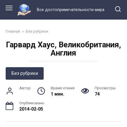
Перейти
к
Все достопримечательности мира
контенту
Главная
»
Без рубрики
Гарвард Хаус, Великобритания,
Англия
Без рубрики
Автор
Время чтения
Просмотры
1 мин.
74
Опубликовано
2014-02-05