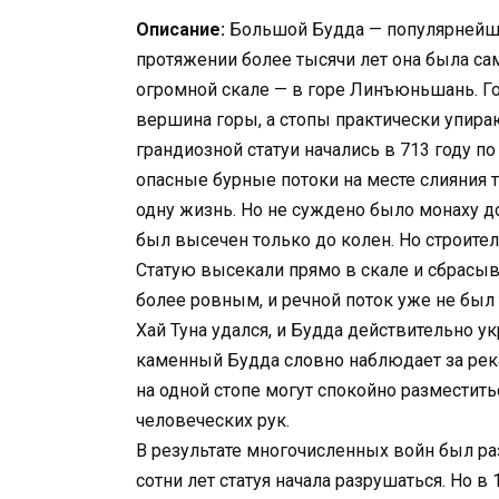
Описание:
Большой Будда — популярнейша
протяжении более тысячи лет она была са
огромной скале — в горе Линъюньшань. Го
вершина горы, а стопы практически упира
грандиозной статуи начались в 713 году по
опасные бурные потоки на месте слияния т
одну жизнь. Но не суждено было монаху до
был высечен только до колен. Но строител
Статую высекали прямо в скале и сбрасыв
более ровным, и речной поток уже не был
Хай Туна удался, и Будда действительно у
каменный Будда словно наблюдает за рекам
на одной стопе могут спокойно разместить
человеческих рук.
В результате многочисленных войн был ра
сотни лет статуя начала разрушаться. Но 