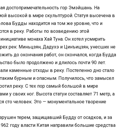
я достопримечательность гор Эмэйшань. На
мой высокой в мире скульптурой. Статуя высечена в
лова Будды находится на том же уровне, что и
ются в реку. Работы по возведению этой
 инициативе монаха Хай Туна. Он хотел усмирить
рех рек: Миньцзян, Дадухэ и Цинъицзян, унесших не
жить до окончания работ, он скончался, когда Будда
ьство было продолжено и длилось почти 90 лет.
али каменные отходы в реку. Постепенно дно стало
 таким бурным и опасным. Получилось, что замысел
кротил реку. С тех пор самый большой в мире
и у своих ног. Высота статуи составляет 71 метр, а
ся сто человек. Это — монументальное творение
зрушен терем, защищавший Будду от осадков, и за
в 1962 году власти Китая направили большие средства