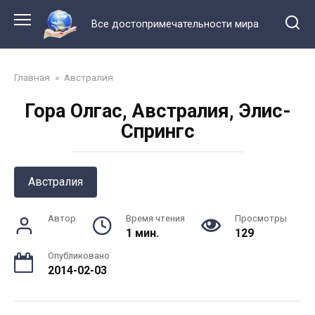
Перейти
к
Все достопримечательности мира
контенту
Главная
»
Австралия
Гора Олгас, Австралия, Элис-
Спрингс
Австралия
Автор
Время чтения
Просмотры
1 мин.
129
Опубликовано
2014-02-03