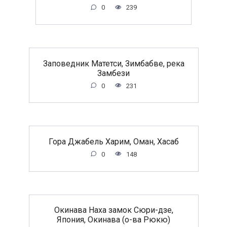
0
239
Заповедник Матетси, Зимбабве, река
Замбези
0
231
Гора Джабель Харим, Оман, Хасаб
0
148
Окинава Наха замок Сюри-дзе,
Япония, Окинава (о-ва Рюкю)