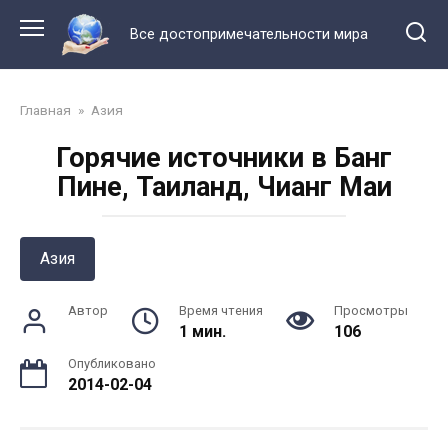
Перейти
к
Все достопримечательности мира
контенту
Главная
»
Азия
Горячие источники в Банг
Пине, Таиланд, Чианг Маи
Азия
Автор
Время чтения
Просмотры
1 мин.
106
Опубликовано
2014-02-04