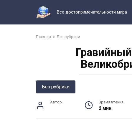
Перейти
к
Все достопримечательности мира
контенту
Главная
»
Без рубрики
Гравийный
Великобр
Без рубрики
Автор
Время чтения
2 мин.