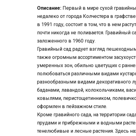
Описание:
Первый в мире сухой гравийный
недалеко от города Колчестера в графстве
в 1991 году, состоит в том, что в нем раст
почти никогда не поливается. Гравийный с
заложенного в 1960 году.
Гравийный сад радует взгляд пешеходны
также огромным ассортиментом засухоуст
умеренных зон, обильно цветущих с ранне
полюбоваться различными видами кустарн
разнообразными видами декоративного лу
баданами, лавандой, колокольчиками, вас
ковылями, перистощетинником, полевичко
оформлен в пейзажном стиле.
Кроме гравийного сада, на территории са
прудами и прибрежными и водными растени
тенелюбивые и лесные растения. Здесь нах