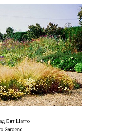
ад Бет Шатто
to Gardens