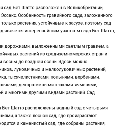
 сад Бет Шатто расположен в Великобритании,
 Эссекс. Особенность гравийного сада, заложенного
ут только растения, устойчивые к засухе, поэтому сад
ад является интереснейшим участком сада Бет Шатто,
ми дорожками, выложенными светлым гравием, а
ойчивых растений из средиземноморских стран и
й весны до поздней осени. Здесь можно
иков, луковичных и мелколуковичных растений,
ка, тысячелистниками, полынями, вербенами,
ильками, декоративными злаками: ячменями,
й и многими другими видами растений. Сад
да Бет Шатто расположены водный сад с четырьмя
ями, а также лесной сад, где произрастают
одится и каменистый сад, где собраны растения,