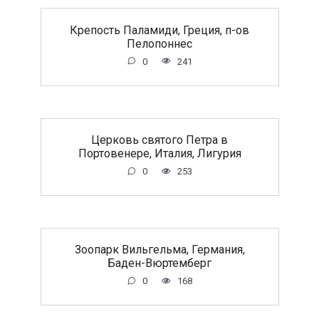
Крепость Паламиди, Греция, п-ов
Пелопоннес
0
241
Церковь святого Петра в
Портовенере, Италия, Лигурия
0
253
Зоопарк Вильгельма, Германия,
Баден-Вюртемберг
0
168