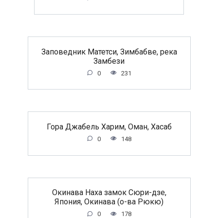
Заповедник Матетси, Зимбабве, река
Замбези
0
231
Гора Джабель Харим, Оман, Хасаб
0
148
Окинава Наха замок Сюри-дзе,
Япония, Окинава (о-ва Рюкю)
0
178