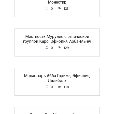
Монастир
0
123
Местность Мурулле с этнической
группой Каро, Эфиопия, Арба-Мынч
0
129
Монастырь Абба Гарима, Эфиопия,
Лалибела
0
118