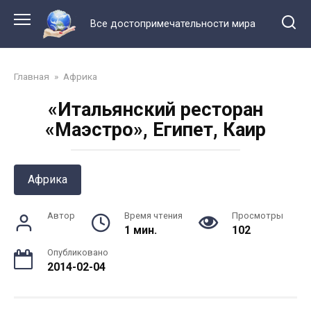
Перейти
к
Все достопримечательности мира
контенту
Главная
»
Африка
«Итальянский ресторан
«Маэстро», Египет, Каир
Африка
Автор
Время чтения
Просмотры
1 мин.
102
Опубликовано
2014-02-04