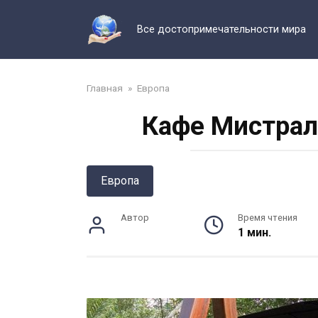
Перейти
к
Все достопримечательности мира
контенту
Главная
»
Европа
Кафе Мистрал
Европа
Автор
Время чтения
1 мин.