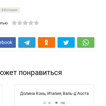
Испания
атью
ebook
ожет понравиться
Долина Конь, Италия, Валь-д`Аоста
0
192