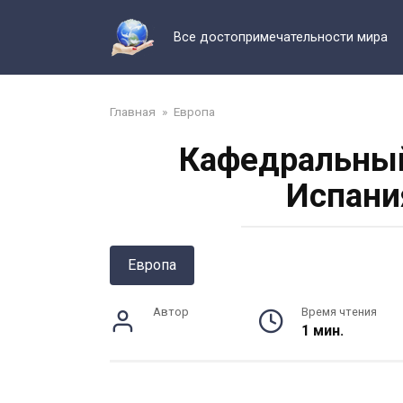
Перейти
к
Все достопримечательности мира
контенту
Главная
»
Европа
Кафедральный
Испани
Европа
Автор
Время чтения
1 мин.