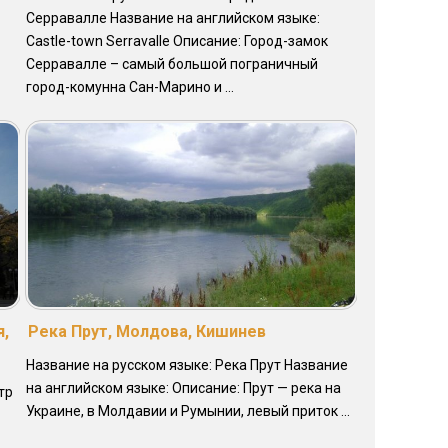
Серравалле Название на английском языке:
Castle-town Serravalle Описание: Город-замок
Серравалле – самый большой пограничный
город-комунна Сан-Марино и ...
я,
Река Прут, Молдова, Кишинев
Название на русском языке: Река Прут Название
на английском языке: Описание: Прут — река на
тр
Украине, в Молдавии и Румынии, левый приток ...