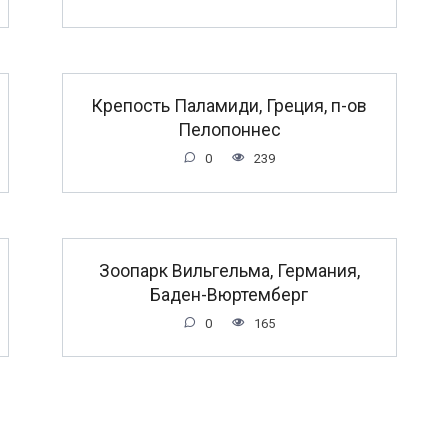
Крепость Паламиди, Греция, п-ов
Пелопоннес
0
239
Зоопарк Вильгельма, Германия,
Баден-Вюртемберг
0
165