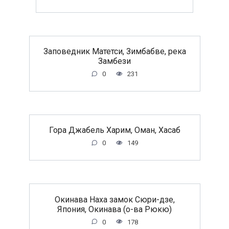
Заповедник Матетси, Зимбабве, река
Замбези
0
231
Гора Джабель Харим, Оман, Хасаб
0
149
Окинава Наха замок Сюри-дзе,
Япония, Окинава (о-ва Рюкю)
0
178