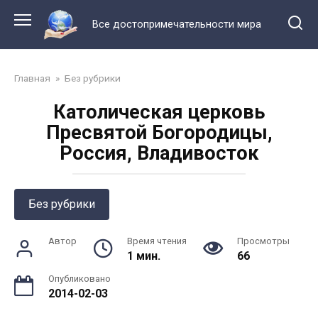
Перейти
к
Все достопримечательности мира
контенту
Главная
»
Без рубрики
Католическая церковь
Пресвятой Богородицы,
Россия, Владивосток
Без рубрики
Автор
Время чтения
Просмотры
1 мин.
66
Опубликовано
2014-02-03