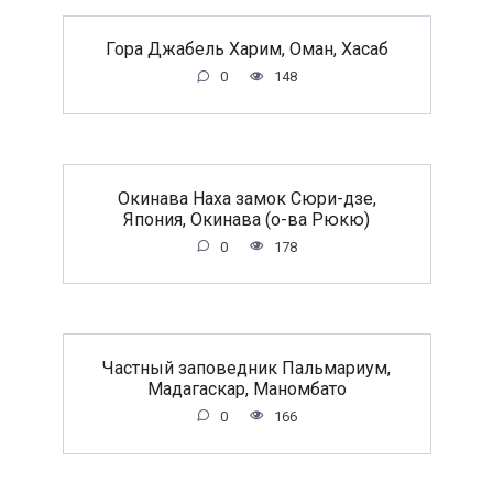
Гора Джабель Харим, Оман, Хасаб
0
148
Окинава Наха замок Сюри-дзе,
Япония, Окинава (о-ва Рюкю)
0
178
Частный заповедник Пальмариум,
Мадагаскар, Маномбато
0
166