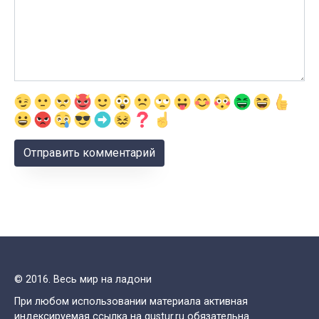
© 2016. Весь мир на ладони
При любом использовании материала активная
индексируемая ссылка на gustur.ru обязательна