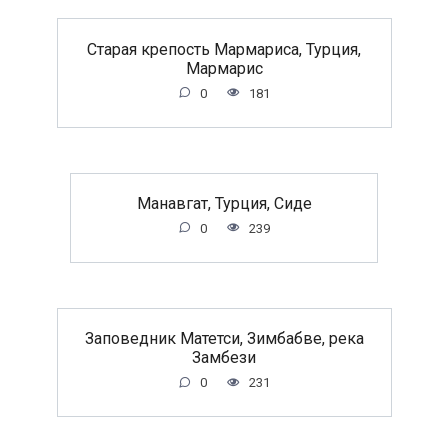
Старая крепость Мармариса, Турция,
Мармарис
0
181
Манавгат, Турция, Сиде
0
239
Заповедник Матетси, Зимбабве, река
Замбези
0
231