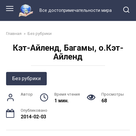
Перейти
к
Все достопримечательности мира
контенту
Главная
»
Без рубрики
Кэт-Айленд, Багамы, о.Кэт-
Айленд
Без рубрики
Автор
Время чтения
Просмотры
1 мин.
68
Опубликовано
2014-02-03