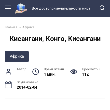
Перейти
к
Все достопримечательности мира
контенту
Главная
»
Африка
Кисангани, Конго, Кисангани
Африка
Автор
Время чтения
Просмотры
1 мин.
112
Опубликовано
2014-02-04