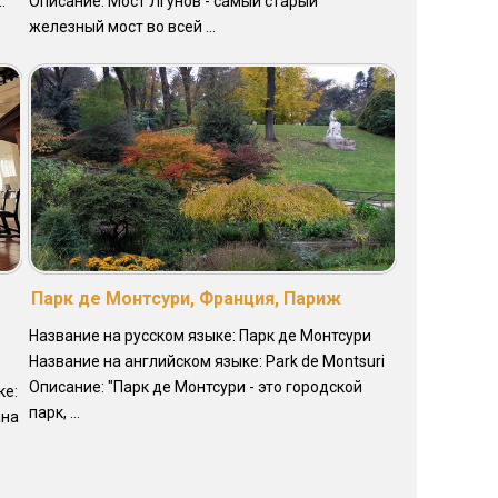
.
Описание: Мост Лгунов - самый старый
железный мост во всей ...
Парк де Монтсури, Франция, Париж
Название на русском языке: Парк де Монтсури
Название на английском языке: Park de Montsuri
Описание: "Парк де Монтсури - это городской
ке:
парк, ...
ана