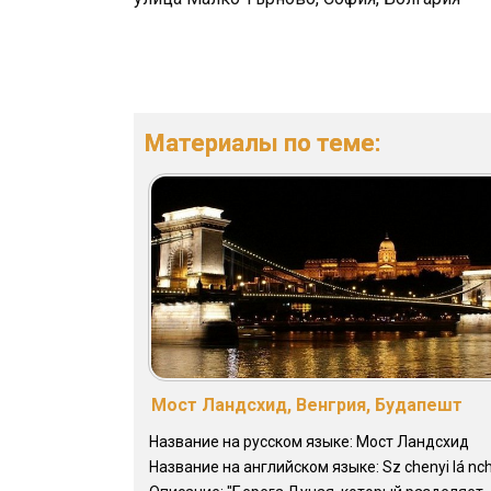
Материалы по теме:
Мост Ландсхид, Венгрия, Будапешт
Название на русском языке: Мост Ландсхид
Название на английском языке: Sz chenyi lá nch