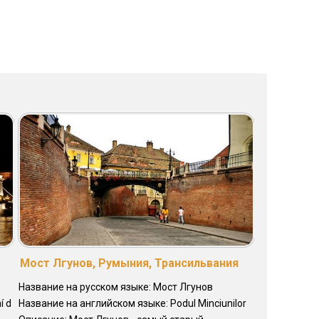
Мост Лгунов, Румыния, Трансильвания
Название на русском языке: Мост Лгунов
í d
Название на английском языке: Podul Minciunilor