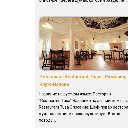
Описание: "Берега Дуная, который разделяет ..
Ресторан «Restaurant Tusa», Румыния,
Клуж-Напока
Название на русском языке: Ресторан
"Restaurant Tusa" Название на английском язы
Restaurant Tusa Описание: Шеф-повар рестор
с удовольствием проконсультирует Вас по
поводу ...