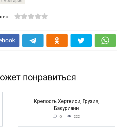
Болгария
атью
ebook
ожет понравиться
Крепость Хертвиси, Грузия,
Бакуриани
0
222