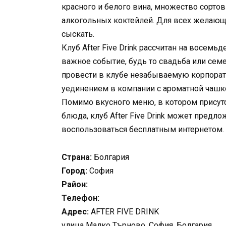
красного и белого вина, множество сортов 
алкогольных коктейлей. Для всех желающ
сыскать.
Клуб After Five Drink рассчитан на восем
важное событие, будь то свадьба или сем
провести в клубе незабываемую корпорат
уединением в компании с ароматной чашко
Помимо вкусного меню, в котором присутс
блюда, клуб After Five Drink может предл
воспользоваться бесплатным интернетом.
Страна:
Болгария
Город:
София
Район:
Телефон:
Адрес:
AFTER FIVE DRINK
улица Малко Търново, София, Болгария