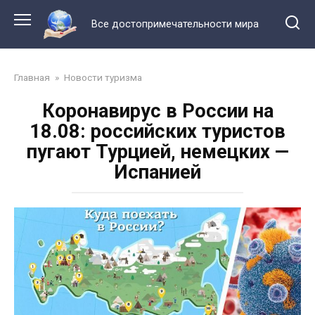
Перейти
к
Все достопримечательности мира
контенту
Главная
»
Новости туризма
Коронавирус в России на
18.08: российских туристов
пугают Турцией, немецких —
Испанией