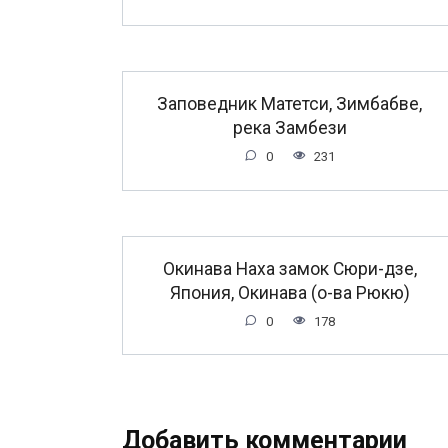
Заповедник Матетси, Зимбабве,
река Замбези
0
231
Окинава Наха замок Сюри-дзе,
Япония, Окинава (о-ва Рюкю)
0
178
Добавить комментарии