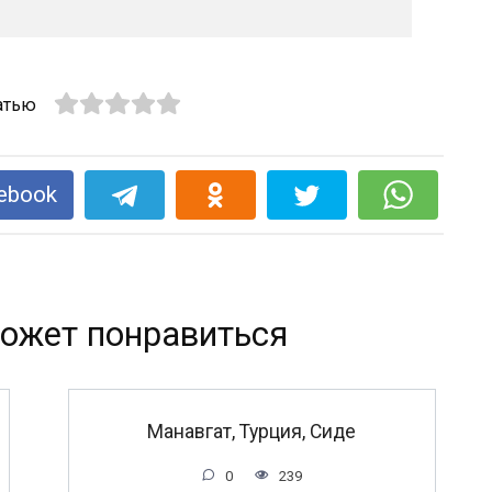
атью
ebook
ожет понравиться
Манавгат, Турция, Сиде
0
239