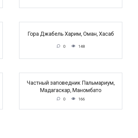
Гора Джабель Харим, Оман, Хасаб
0
148
Частный заповедник Пальмариум,
Мадагаскар, Маномбато
0
166