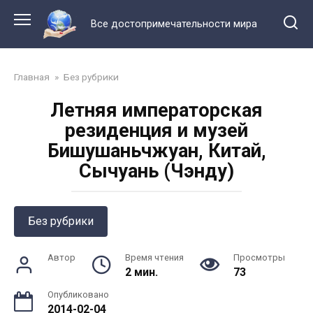
Перейти
к
Все достопримечательности мира
контенту
Главная
»
Без рубрики
Летняя императорская
резиденция и музей
Бишушаньчжуан, Китай,
Сычуань (Чэнду)
Без рубрики
Автор
Время чтения
Просмотры
2 мин.
73
Опубликовано
2014-02-04