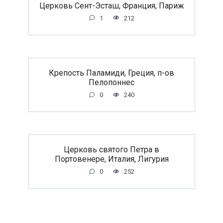
Церковь Сент-Эсташ, Франция, Париж
1
212
Крепость Паламиди, Греция, п-ов
Пелопоннес
0
240
Церковь святого Петра в
Портовенере, Италия, Лигурия
0
252