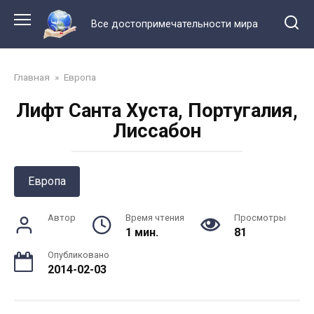
Перейти
к
Все достопримечательности мира
контенту
Главная
»
Европа
Лифт Санта Хуста, Португалия,
Лиссабон
Европа
Автор
Время чтения
Просмотры
1 мин.
81
Опубликовано
2014-02-03