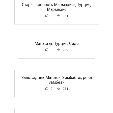
Старая крепость Мармариса, Турция,
Мармарис
0
181
Манавгат, Турция, Сиде
0
239
Заповедник Матетси, Зимбабве, река
Замбези
0
231