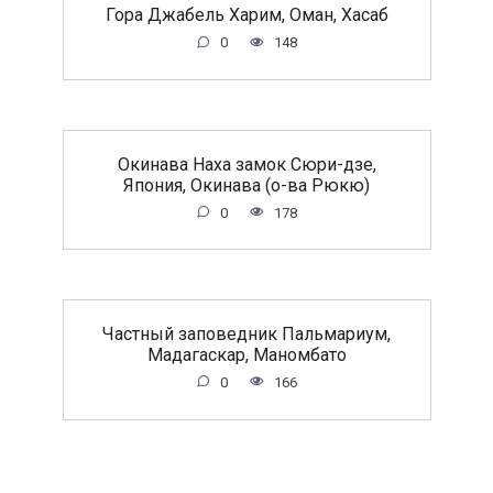
Гора Джабель Харим, Оман, Хасаб
0
148
Окинава Наха замок Сюри-дзе,
Япония, Окинава (о-ва Рюкю)
0
178
Частный заповедник Пальмариум,
Мадагаскар, Маномбато
0
166