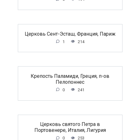
Церковь Сент-Эсташ, Франция, Париж
1
214
Крепость Паламиди, Греция, п-ов
Пелопоннес
0
241
Церковь святого Петра в
Портовенере, Италия, Лигурия
0
253