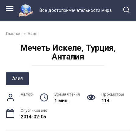
Перейти
к
Все достопримечательности мира
контенту
Главная
»
Азия
Мечеть Искеле, Турция,
Анталия
Азия
Автор
Время чтения
Просмотры
1 мин.
114
Опубликовано
2014-02-05