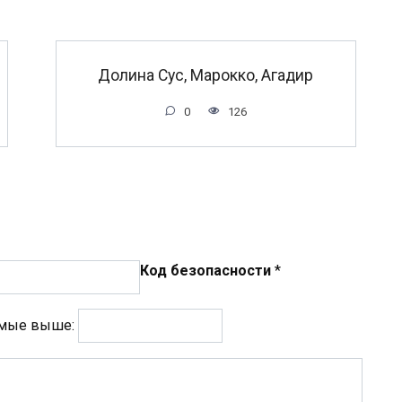
Долина Сус, Марокко, Агадир
0
126
Код безопасности
*
емые выше: