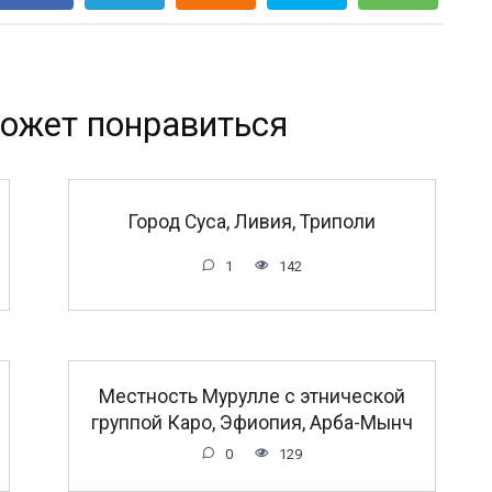
ожет понравиться
Город Суса, Ливия, Триполи
1
142
Местность Мурулле с этнической
группой Каро, Эфиопия, Арба-Мынч
0
129