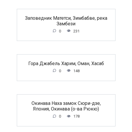
Заповедник Матетси, Зимбабве, река
Замбези
0
231
Гора Джабель Харим, Оман, Хасаб
0
148
Окинава Наха замок Сюри-дзе,
Япония, Окинава (о-ва Рюкю)
0
178