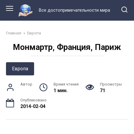
Перейти
к
Все достопримечательности мира
контенту
Главная
»
Европа
Монмартр, Франция, Париж
Европа
Автор
Время чтения
Просмотры
1 мин.
71
Опубликовано
2014-02-04