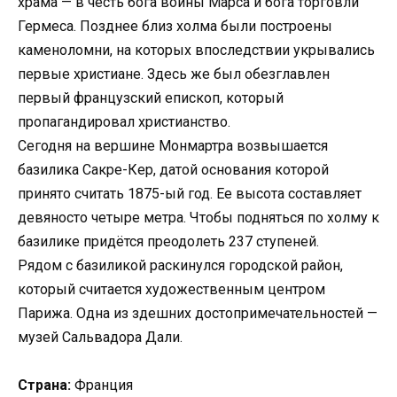
храма — в честь бога войны Марса и бога торговли
Гермеса. Позднее близ холма были построены
каменоломни, на которых впоследствии укрывались
первые христиане. Здесь же был обезглавлен
первый французский епископ, который
пропагандировал христианство.
Сегодня на вершине Монмартра возвышается
базилика Сакре-Кер, датой основания которой
принято считать 1875-ый год. Ее высота составляет
девяносто четыре метра. Чтобы подняться по холму к
базилике придётся преодолеть 237 ступеней.
Рядом с базиликой раскинулся городской район,
который считается художественным центром
Парижа. Одна из здешних достопримечательностей —
музей Сальвадора Дали.
Страна:
Франция