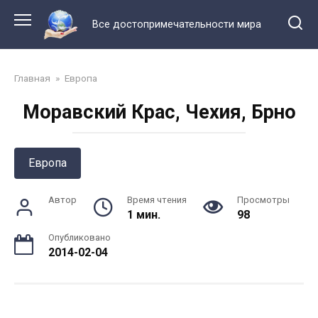
Перейти
к
Все достопримечательности мира
контенту
Главная
»
Европа
Моравский Крас, Чехия, Брно
Европа
Автор
Время чтения
Просмотры
1 мин.
98
Опубликовано
2014-02-04