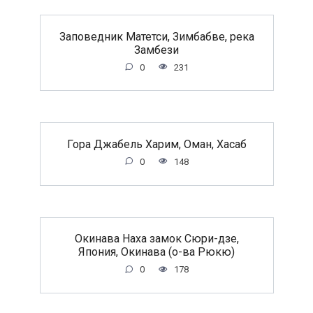
Заповедник Матетси, Зимбабве, река
Замбези
0
231
Гора Джабель Харим, Оман, Хасаб
0
148
Окинава Наха замок Сюри-дзе,
Япония, Окинава (о-ва Рюкю)
0
178