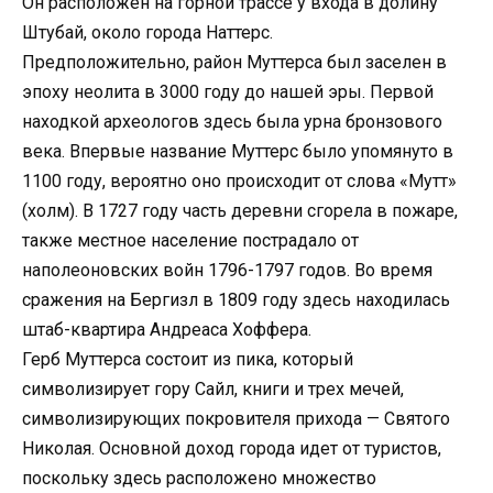
Он расположен на горной трассе у входа в долину
Штубай, около города Наттерс.
Предположительно, район Муттерса был заселен в
эпоху неолита в 3000 году до нашей эры. Первой
находкой археологов здесь была урна бронзового
века. Впервые название Муттерс было упомянуто в
1100 году, вероятно оно происходит от слова «Мутт»
(холм). В 1727 году часть деревни сгорела в пожаре,
также местное население пострадало от
наполеоновских войн 1796-1797 годов. Во время
сражения на Бергизл в 1809 году здесь находилась
штаб-квартира Андреаса Хоффера.
Герб Муттерса состоит из пика, который
символизирует гору Сайл, книги и трех мечей,
символизирующих покровителя прихода — Святого
Николая. Основной доход города идет от туристов,
поскольку здесь расположено множество