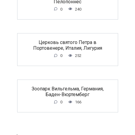
Пелопоннес
0
240
Церковь святого Петра в
Портовенере, Италия, Лигурия
0
252
Зоопарк Вильгельма, Германия,
Баден-Вюртемберг
0
166