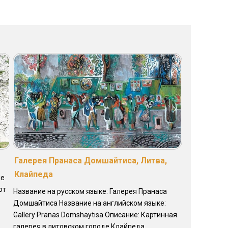
Галерея Пранаса Домшайтиса, Литва,
Клайпеда
ие
от
Название на русском языке: Галерея Пранаса
Домшайтиса Название на английском языке:
Gallery Pranas Domshaytisa Описание: Картинная
галерея в литовском городе Клайпеда