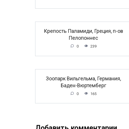
Крепость Паламиди, Греция, п-ов
Пелопоннес
0
239
Зоопарк Вильгельма, Германия,
Баден-Вюртемберг
0
165
Добавить комментарии