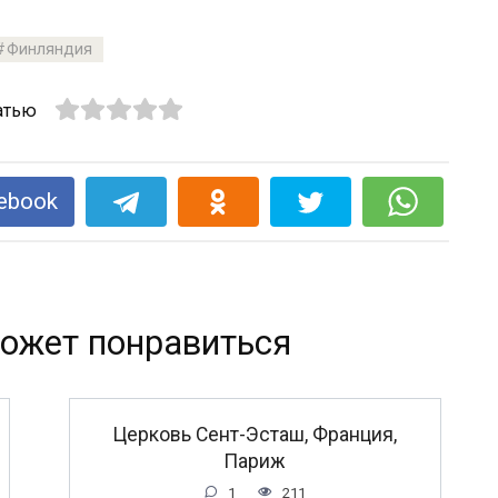
Финляндия
атью
ebook
ожет понравиться
Церковь Сент-Эсташ, Франция,
Париж
1
211