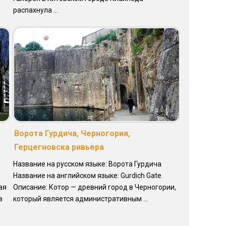
распахнула ...
Ворота Гурдича, Черногория,
Герцегновска ривьера
Название на русском языке: Ворота Гурдича
Название на английском языке: Gurdich Gate
ая
Описание: Котор — древний город в Черногории,
в
который является административным ...