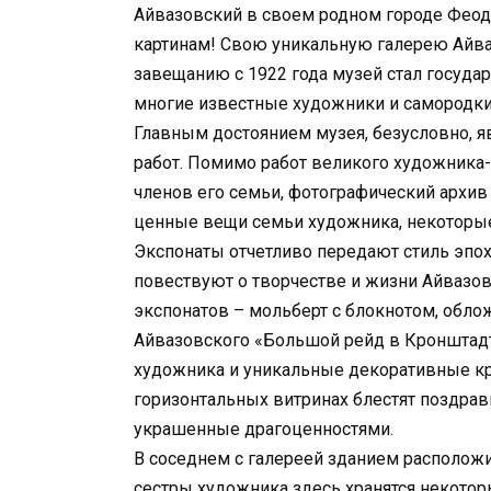
Айвазовский в своем родном городе Феодо
картинам! Свою уникальную галерею Айва
завещанию с 1922 года музей стал госуда
многие известные художники и самородки
Главным достоянием музея, безусловно, я
работ. Помимо работ великого художника-
членов его семьи, фотографический архив
ценные вещи семьи художника, некоторые
Экспонаты отчетливо передают стиль эпох
повествуют о творчестве и жизни Айвазов
экспонатов – мольберт с блокнотом, обл
Айвазовского «Большой рейд в Кронштадт
художника и уникальные декоративные кр
горизонтальных витринах блестят поздрав
украшенные драгоценностями.
В соседнем с галереей зданием расположи
сестры художника здесь хранятся некотор