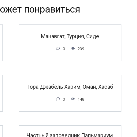
ожет понравиться
Манавгат, Турция, Сиде
0
239
Гора Джабель Харим, Оман, Хасаб
0
148
Частный заповедник Пальмариум,