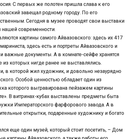
сия. С первых же полотен пришла слава к его
зовский завещал родному городу. По его
рственным. Сегодня в музее проводят свои выставки
 нашей современности.
вляются картины самого Айвазовского: здесь их 417
мариниста, здесь есть и портреты Айвазовского и
 и важные документы. А в комнате-сейфе хранятся
 из которых нигде ранее не выставлялись.
и, в которой жил художник, и довольно незаурядно
ского. Особой ценностью обладает один из
ожка которого выгравирована пейзажем картины
е». В витринах-кубах выставлены предметы быта
ужки Императорского фарфорового завода. А в
ительные открытки, подаренные художнику и богато
лся еще один музей, который стоит посетить, – Дом
ые картины Айвазовского, а также работы его