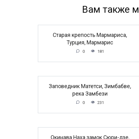
Вам также м
Старая крепость Мармариса,
Турция, Мармарис
0
181
Заповедник Матетси, Зимбабве,
река Замбези
0
231
Окинава Наха замок Сюри-дзе,