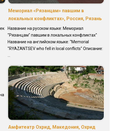
Мемориал «Рязанцам» павшим в
локальных конфликтах», Россия, Рязань
дек
Название на русском языке: Мемориал
"Рязанцам" павшим в локальных конфликтах"
Название на английском языке: "Memorial
"RYAZANTSEV who fell in local conflicts" Описание:
...
на
Амфитеатр Охрид, Македония, Охрид